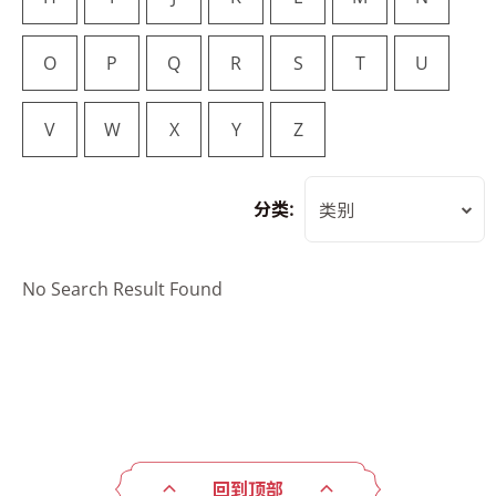
O
P
Q
R
S
T
U
V
W
X
Y
Z
分类:
类别
No Search Result Found
回到顶部