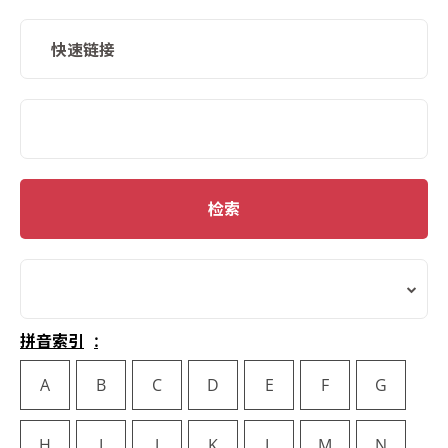
快速链接
SMD Search
检索
拼音索引
A
B
C
D
E
F
G
H
I
J
K
L
M
N