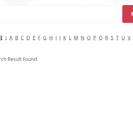
arch
引
A
B
C
D
E
F
G
H
I
J
K
L
M
N
O
P
Q
R
S
T
U
V
rch Result Found