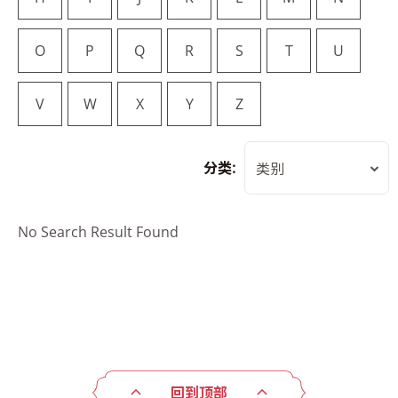
O
P
Q
R
S
T
U
V
W
X
Y
Z
分类:
类别
No Search Result Found
回到顶部