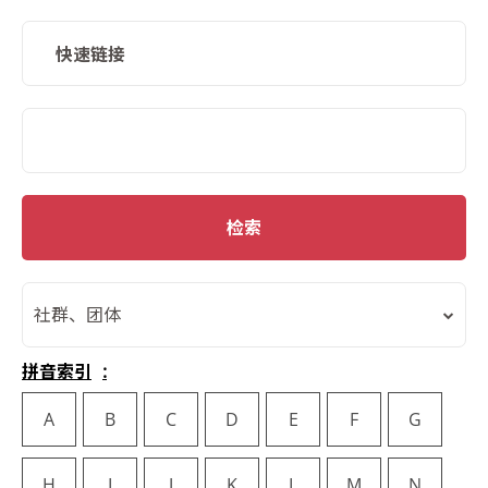
快速链接
SMD Search
检索
社群、团体
拼音索引
A
B
C
D
E
F
G
H
I
J
K
L
M
N