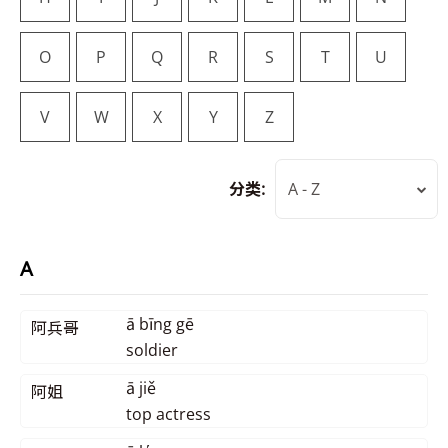
O
P
Q
R
S
T
U
V
W
X
Y
Z
分类:
A - Z
A
ā bīng gē
阿兵哥
soldier
ā jiě
阿姐
top actress