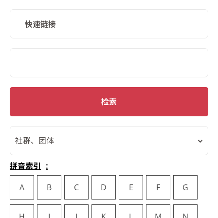
快速链接
SMD Search
检索
社群、团体
拼音索引
A
B
C
D
E
F
G
H
I
J
K
L
M
N