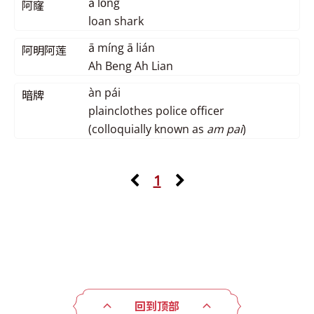
ā lόng
阿窿
loan shark
ā míng ā lián
阿明阿莲
Ah Beng Ah Lian
àn pái
暗牌
plainclothes police officer
(colloquially known as
am pai
)
1
回到顶部