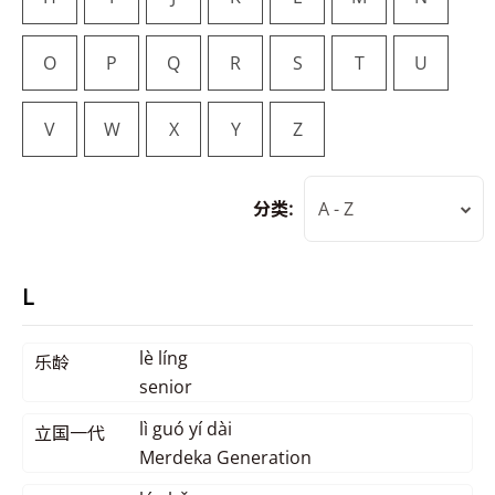
O
P
Q
R
S
T
U
V
W
X
Y
Z
分类:
A - Z
L
lè líng
乐龄
senior
lì guó yí dài
立国一代
Merdeka Generation