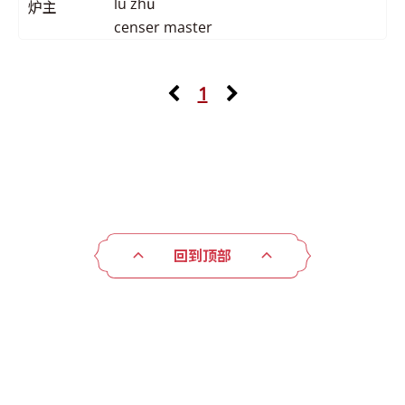
lú zhǔ
炉主
censer master
1
回到顶部