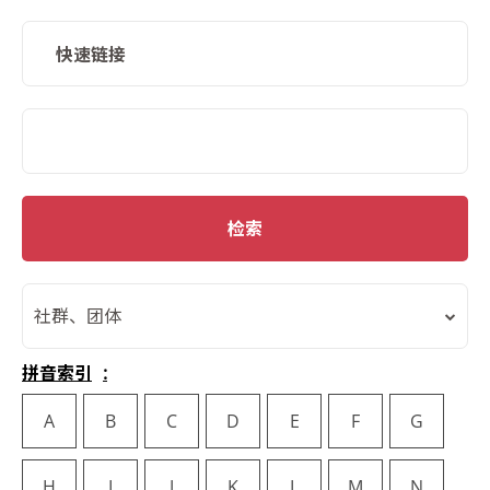
快速链接
SMD Search
检索
社群、团体
拼音索引
A
B
C
D
E
F
G
H
I
J
K
L
M
N