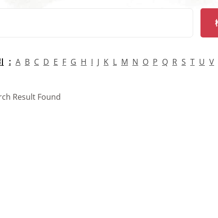
arch
引
A
B
C
D
E
F
G
H
I
J
K
L
M
N
O
P
Q
R
S
T
U
V
rch Result Found