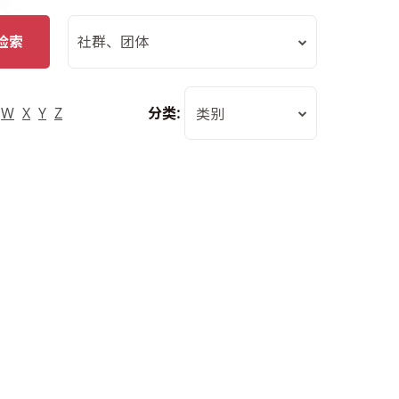
检索
社群、团体
W
X
Y
Z
分类:
类别