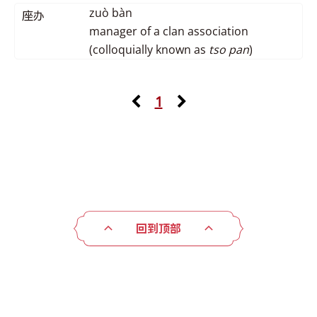
zuò bàn
座办
manager of a clan association
(colloquially known as
tso pan
)
1
回到顶部