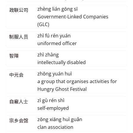
zhèng lián gōng sī
政联公司
Government-Linked Companies
(GLC)
zhì fú rén yuán
制服人员
uniformed officer
zhì zhàng
智障
intellectually disabled
zhōng yuán huì
中元会
a group that organises activities for
Hungry Ghost Festival
zì gù rén shì
自雇人士
self-employed
zōng xiāng huì guǎn
宗乡会馆
clan association