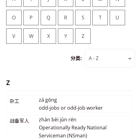
O
P
Q
R
S
T
U
V
W
X
Y
Z
分类:
A - Z
Z
zá gōng
杂工
odd-jobs or odd-job worker
zhàn bèi jūn rén
战备军人
Operationally Ready National
Serviceman (NSman)