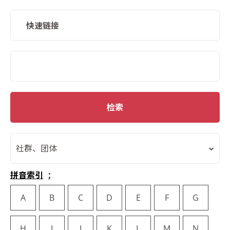
快速链接
SMD Search
检索
社群、团体
拼音索引
A
B
C
D
E
F
G
H
I
J
K
L
M
N