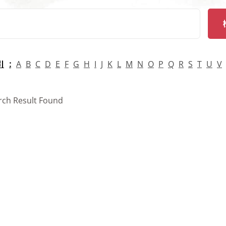
arch
引
A
B
C
D
E
F
G
H
I
J
K
L
M
N
O
P
Q
R
S
T
U
V
rch Result Found