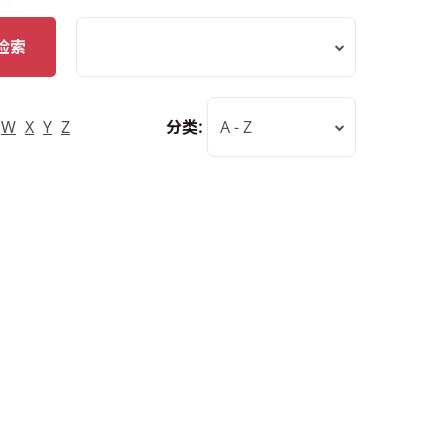
检索
W
X
Y
Z
分类:
A - Z