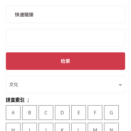
快速链接
SMD Search
检索
文化
拼音索引
A
B
C
D
E
F
G
H
I
J
K
L
M
N