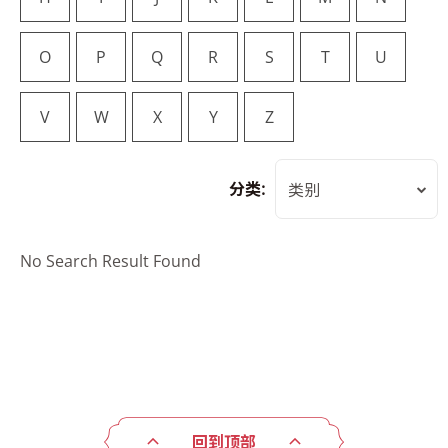
O
P
Q
R
S
T
U
V
W
X
Y
Z
分类:
类别
No Search Result Found
回到顶部