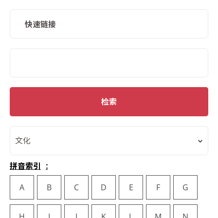
快速链接
SMD Search
检索
文化
拼音索引
A
B
C
D
E
F
G
H
I
J
K
L
M
N