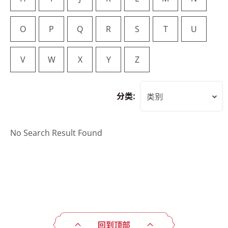
O
P
Q
R
S
T
U
V
W
X
Y
Z
分类:
类别
No Search Result Found
回到顶部