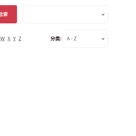
检索
W
X
Y
Z
分类:
A - Z