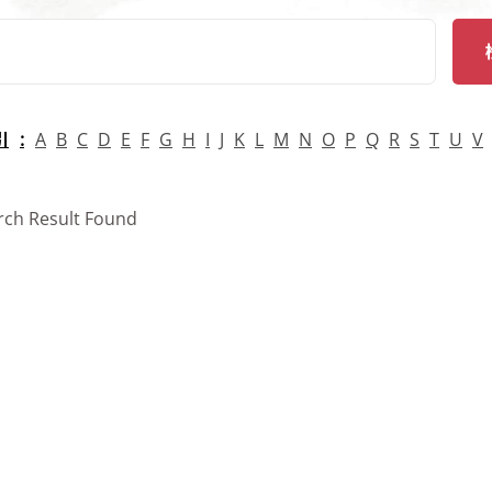
arch
引
A
B
C
D
E
F
G
H
I
J
K
L
M
N
O
P
Q
R
S
T
U
V
rch Result Found