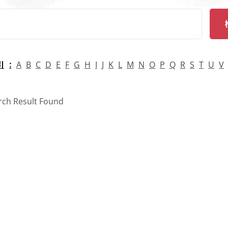
arch
引
A
B
C
D
E
F
G
H
I
J
K
L
M
N
O
P
Q
R
S
T
U
V
rch Result Found