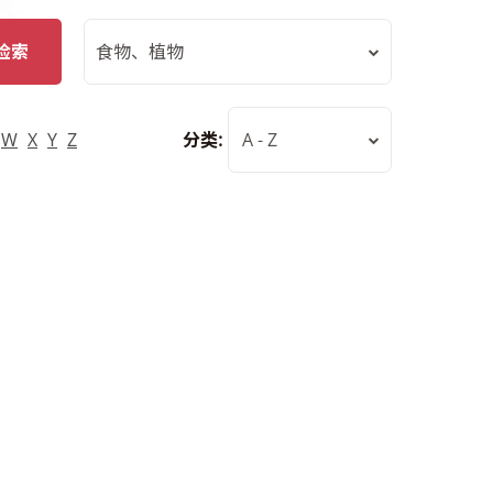
检索
食物、植物
W
X
Y
Z
分类:
A - Z