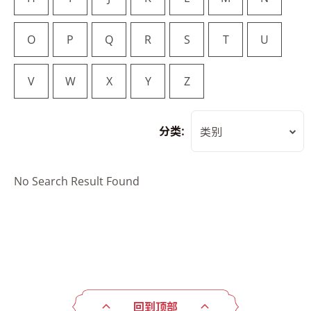
O
P
Q
R
S
T
U
V
W
X
Y
Z
分类:
类别
No Search Result Found
回到顶部