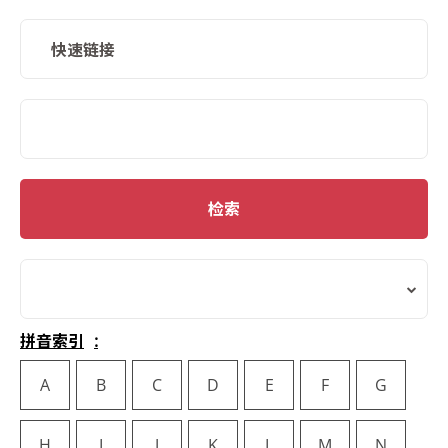
快速链接
SMD Search
检索
拼音索引
A
B
C
D
E
F
G
H
I
J
K
L
M
N