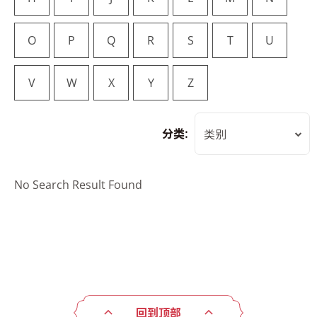
O
P
Q
R
S
T
U
V
W
X
Y
Z
分类:
类别
No Search Result Found
回到顶部