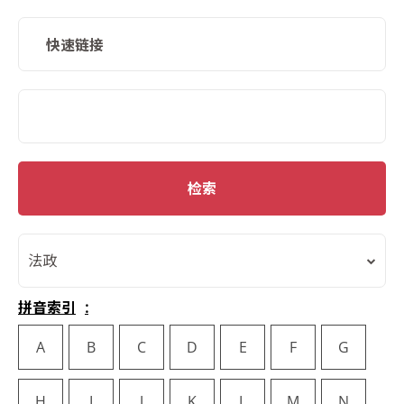
快速链接
SMD Search
检索
法政
拼音索引
A
B
C
D
E
F
G
H
I
J
K
L
M
N