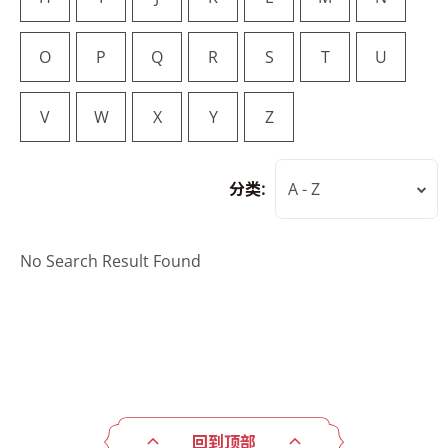
O
P
Q
R
S
T
U
V
W
X
Y
Z
分类:
A - Z
No Search Result Found
回到顶部