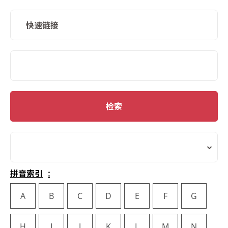
快速链接
SMD Search
检索
拼音索引
A
B
C
D
E
F
G
H
I
J
K
L
M
N