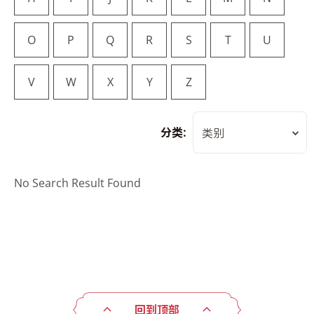
O
P
Q
R
S
T
U
V
W
X
Y
Z
分类:
类别
No Search Result Found
回到顶部