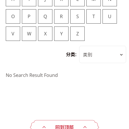
O
P
Q
R
S
T
U
V
W
X
Y
Z
分类:
类别
No Search Result Found
回到顶部