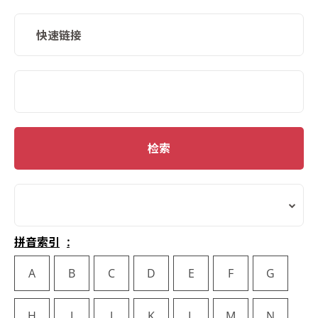
快速链接
SMD Search
检索
拼音索引
A
B
C
D
E
F
G
H
I
J
K
L
M
N