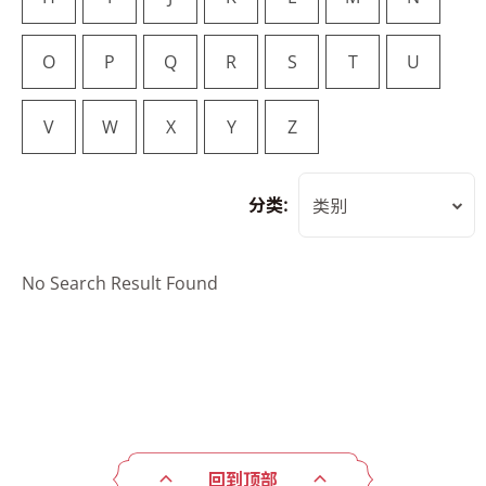
O
P
Q
R
S
T
U
V
W
X
Y
Z
分类:
类别
No Search Result Found
回到顶部