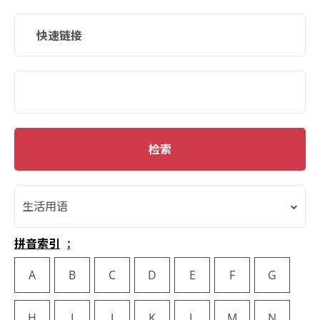
快速链接
SMD Search
检索
生活用语
拼音索引
A
B
C
D
E
F
G
H
I
J
K
L
M
N