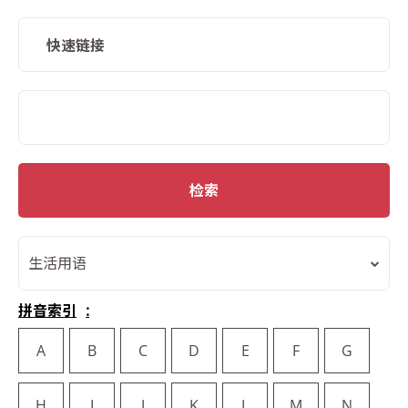
快速链接
SMD Search
检索
生活用语
拼音索引
A
B
C
D
E
F
G
H
I
J
K
L
M
N