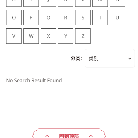
O
P
Q
R
S
T
U
V
W
X
Y
Z
分类:
类别
No Search Result Found
回到顶部