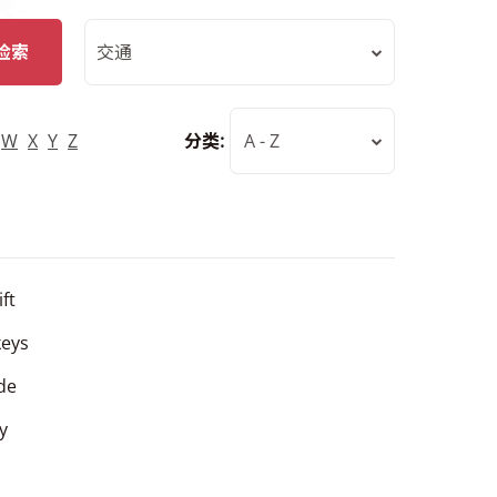
检索
交通
W
X
Y
Z
分类:
A - Z
ift
keys
ide
ly