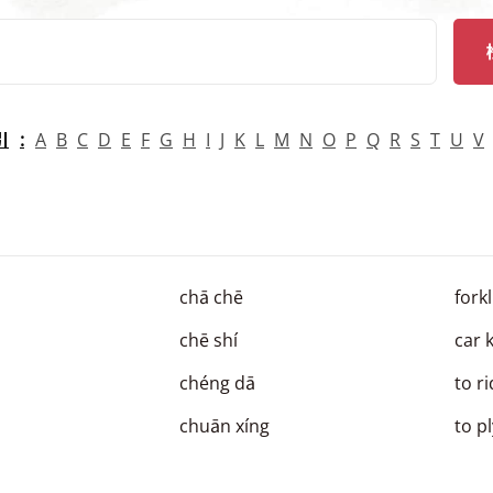
arch
引
A
B
C
D
E
F
G
H
I
J
K
L
M
N
O
P
Q
R
S
T
U
V
chā chē
forkl
chē shí
car 
chéng dā
to r
chuān xíng
to p