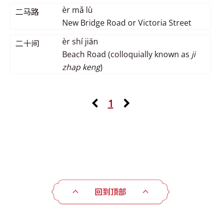
èr mǎ lù
二马路
New Bridge Road or Victoria Street
èr shí jiān
二十间
Beach Road (colloquially known as
ji
zhap keng
)
1
回到顶部