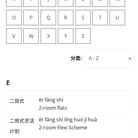
O
P
Q
R
S
T
U
V
W
X
Y
Z
分类:
A - Z
E
èr fáng shì
二房式
2-room flats
èr fáng shì líng huó jì huà
二房式灵活
2-room Flexi Scheme
计划