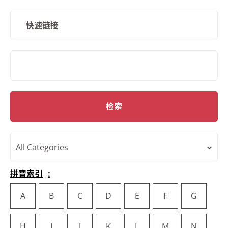
快速链接
SMD Search
检索
All Categories
拼音索引
A
B
C
D
E
F
G
H
I
J
K
L
M
N