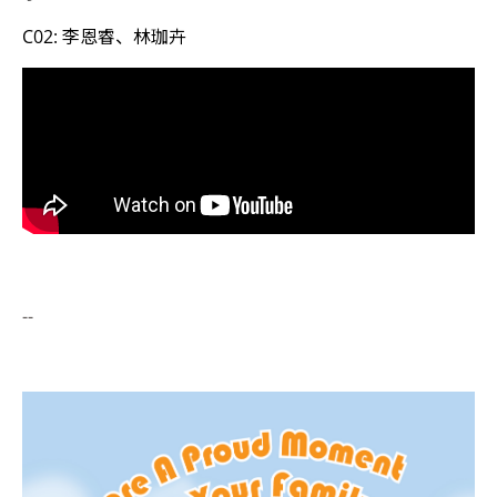
C02: 李恩睿、林珈卉
--