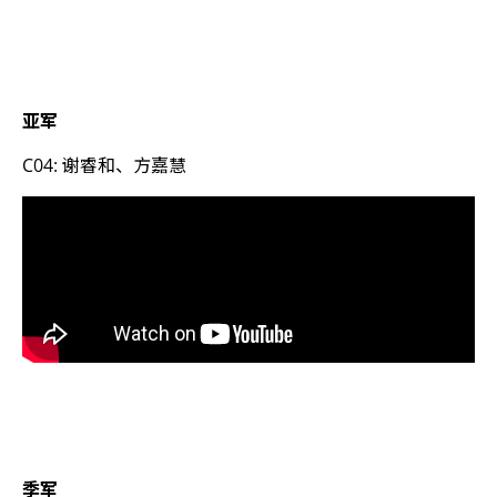
亚军
C04: 谢睿和、方嘉慧
季军