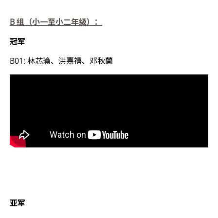
B
组（小一至小二年级）：
冠军
B01: 林芯瑜、洪嘉禧、邓秋蘭
亚军