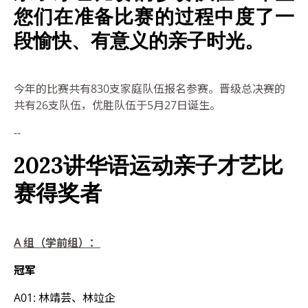
您们在准备比赛的过程中度了一
段愉快、有意义的亲子时光。
今年的比赛共有
830
支家庭队伍报名参赛。晋级总决赛的
共有
26
支队伍，优胜队伍于
5
月
27
日诞生。
--
2023
讲华语运动亲子才艺比
赛
得奖者
A
组（学前组）：
冠军
A01: 林靖芸、林竝企