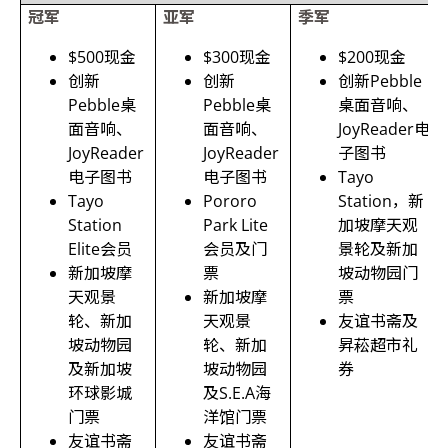
冠军
亚军
季军
$500现金
$300现金
$200现金
创新
创新
创新Pebble
Pebble桌
Pebble桌
桌面音响、
面音响、
面音响、
JoyReader电
JoyReader
JoyReader
子图书
电子图书
电子图书
Tayo
Tayo
Pororo
Station，新
Station
Park Lite
加坡摩天观
Elite
会员
会员及门
景轮及新加
新加坡摩
票
坡动物园门
天观景
新加坡摩
票
轮、新加
天观景
友谊书斋及
坡动物园
轮、新加
昇菘超市礼
及新加坡
坡动物园
券
环球影城
及
S.E.A海
门票
洋馆门票
友谊书斋
友谊书斋