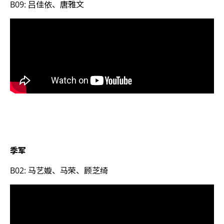
B09: 吕佳依、唐雅文
季军
B02: 马艺嫙、马荣、顾芝绮