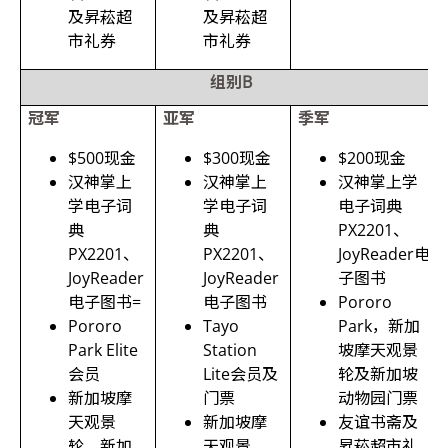
及昇菘超
及昇菘超
市礼券
市礼券
组别
B
冠军
亚军
季军
$500现金
$300现金
$200现金
汉神掌上
汉神掌上
汉神掌上学
学电子词
学电子词
电子词典
典
典
PX2201、
PX2201、
PX2201、
JoyReader电
JoyReader
JoyReader
子图书
电子图书=
电子图书
Pororo
Pororo
Tayo
Park，新加
Park Elite
Station
坡摩天观景
会员
Lite
会员及
轮及新加坡
新加坡摩
门票
动物园门票
天观景
新加坡摩
友谊书斋及
轮、新加
天观景
昇菘超市礼