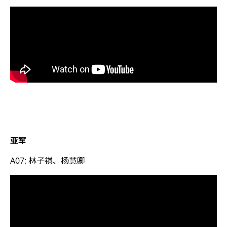
亚军
A07: 林子祺、杨慧卿