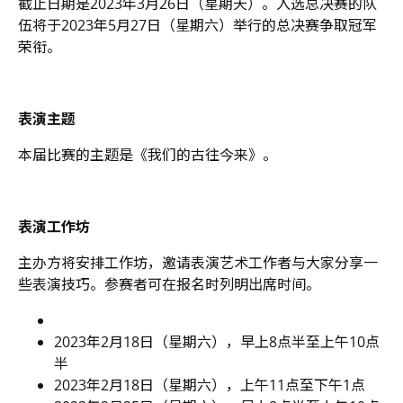
截止日期是
2023
年
3
月
26
日（星期天）。入选总决赛的队
伍将于
2023
年
5
月
27
日（星期六）举行的总决赛争取冠军
荣衔。
表演主题
本届比赛的主题是
《我们的古往今来》。
表演工作坊
主办方将安排工作坊，邀请表演艺术工作者与大家分享一
些表演技巧。参赛者可在报名时列明出席时间。
2023
年
2
月
18
日（星期六），早上
8
点半至上午
10
点
半
2023
年
2
月
18
日（星期六），上午
11
点至下午
1
点