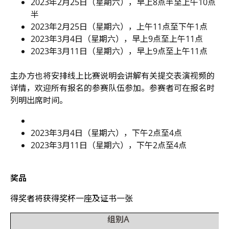
2023
年
2
月
25
日（星期六），早上
8
点半至上午
10
点
半
2023
年
2
月
25
日（星期六），上午
11
点至下午
1
点
2023
年
3
月
4
日（星期六），早上
9
点至上午
11
点
2023
年
3
月
11
日（星期六），早上
9
点至上午
11
点
主办方也将安排线上比赛说明会讲解有关提交表演视频的
详情，欢迎所有报名的参赛队伍参加。参赛者可在报名时
列明出席时间。
2023
年
3
月
4
日（星期六），下午
2
点至
4
点
2023
年
3
月
11
日（星期六），下午
2
点至
4
点
奖品
得奖者将获得奖杯一座及证书一张
组别
A