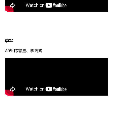
季军
A05: 陈智嘉、李芮嫣