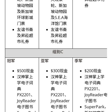
坡动物园
轮、新加
券
及新加坡
坡动物园
环球影城
及
S.E.A海
门票
洋馆门票
友谊书斋
友谊书斋
及昇菘超
及昇菘超
市礼券
市礼券
组别
C
冠军
亚军
季军
$500现金
$300现金
$200现金
汉神掌上
汉神掌上
汉神掌上学
学电子词
学电子词
电子词典
典
典
PX2201、
PX2201、
PX2201、
JoyReader电
JoyReader
JoyReader
子图书
电子图书
电子图书
SuperPark
，