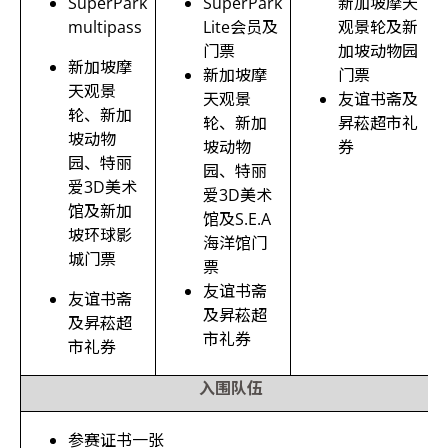
SuperPark
SuperPark
新加坡摩天
multipass
Lite
会员及
观景轮及新
门票
加坡动物园
新加坡摩
新加坡摩
门票
天观景
天观景
友谊书斋及
轮、新加
轮、新加
昇菘超市礼
坡动物
坡动物
券
园、
特丽
园、
特丽
爱
3D
美术
爱
3D
美术
馆
及新加
馆
及
S.E.A
坡环球影
海洋馆门
城门票
票
友谊书斋
友谊书斋
及昇菘超
及昇菘超
市礼券
市礼券
入围队伍
参赛证书一张