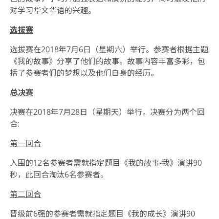
对学习华文华语的兴趣。
选拔赛
选拔赛在
2018
年
7
月
6
日（星期六）举行。参赛者根据主题
《我的故事》分享了他们的故事。故事内容丰富多彩，包
括了参赛者们的梦想以及他们自身的经历。
总决赛
决赛在
2018
年
7
月
28
日（星期天）举行。决赛分为两个回
合
:
第一回合
入围的
12
名参赛者需就指定题目
《我的故事
-
我》
演讲
90
秒，此回合淘汰
6
名参赛者。
第二回合
晋级前
6
强的参赛者需就指定题目
《我的成长》
演讲
90