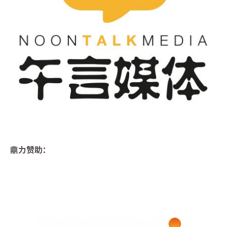
鼎力赞助
：