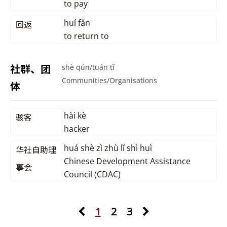
to pay
huí fǎn
回返
to return to
社群、团
shè qún/tuán tǐ
Communities/Organisations
体
hài kè
骇客
hacker
huá shè zì zhù lǐ shì huì
华社自助理
Chinese Development Assistance
事会
Council (CDAC)
1
2
3