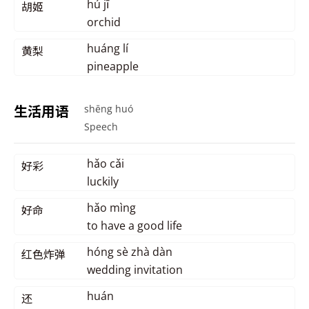
hú jī
胡姬
orchid
huáng lí
黄梨
pineapple
生活用语
shēng huó
Speech
hǎo cǎi
好彩
luckily
hǎo mìng
好命
to have a good life
hóng sè zhà dàn
红色炸弹
wedding invitation
huán
还