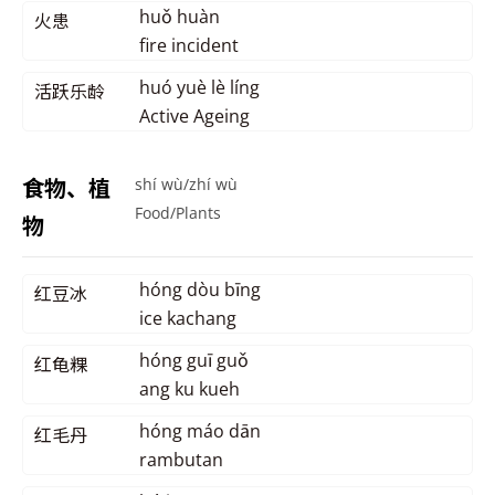
huǒ huàn
火患
fire incident
huó yuè lè líng
活跃乐龄
Active Ageing
食物、植
shí wù/zhí wù
Food/Plants
物
hóng dòu bīng
红豆冰
ice kachang
hóng guī guǒ
红龟粿
ang ku kueh
hóng máo dān
红毛丹
rambutan