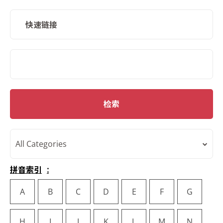
快速链接
SMD Search
检索
All Categories
拼音索引
A
B
C
D
E
F
G
H
I
J
K
L
M
N