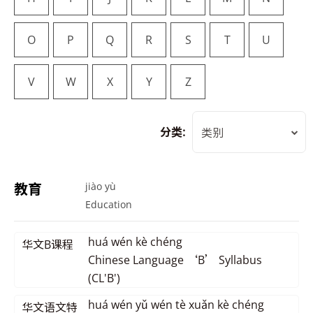
O
P
Q
R
S
T
U
V
W
X
Y
Z
分类:
类别
教育
jiào yù
Education
huá wén kè chéng
华文B课程
Chinese Language ‘B’ Syllabus
(CL'B')
huá wén yǔ wén tè xuǎn kè chéng
华文语文特