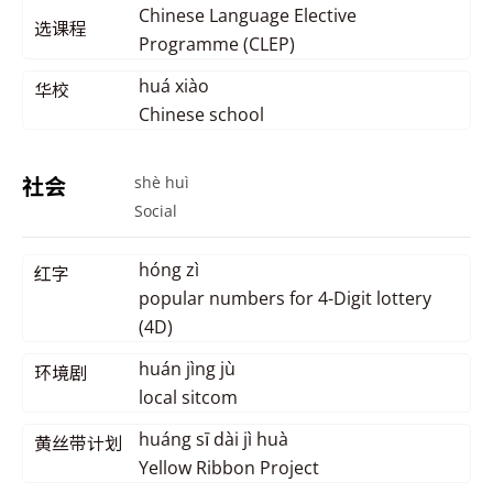
Chinese Language Elective
选课程
Programme (CLEP)
huá xiào
华校
Chinese school
社会
shè huì
Social
hóng zì
红字
popular numbers for 4-Digit lottery
(4D)
huán jìng jù
环境剧
local sitcom
huáng sī dài jì huà
黄丝带计划
Yellow Ribbon Project