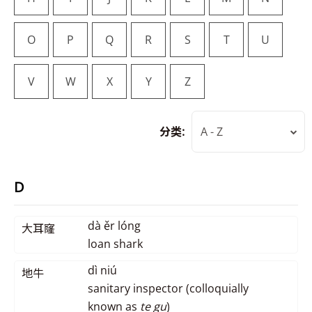
O
P
Q
R
S
T
U
V
W
X
Y
Z
分类:
A - Z
D
dà ěr lóng
大耳窿
loan shark
dì niú
地牛
sanitary inspector (colloquially
known as
te gu
)