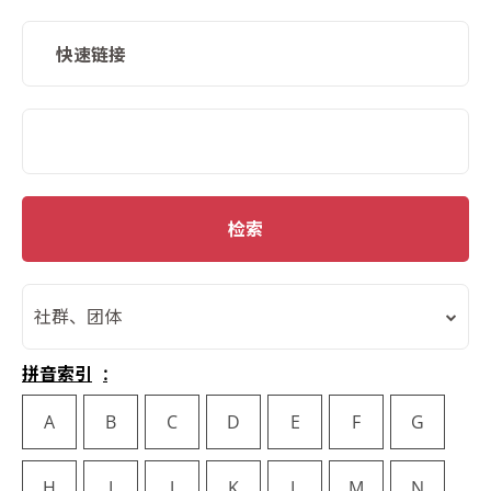
快速链接
SMD Search
检索
社群、团体
拼音索引
A
B
C
D
E
F
G
H
I
J
K
L
M
N