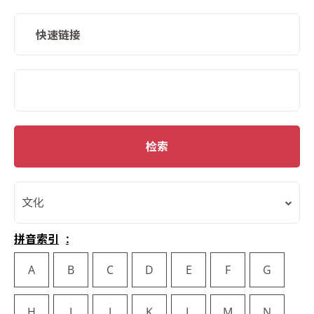
快速链接
SMD Search
检索
文化
拼音索引
A
B
C
D
E
F
G
H
I
J
K
L
M
N