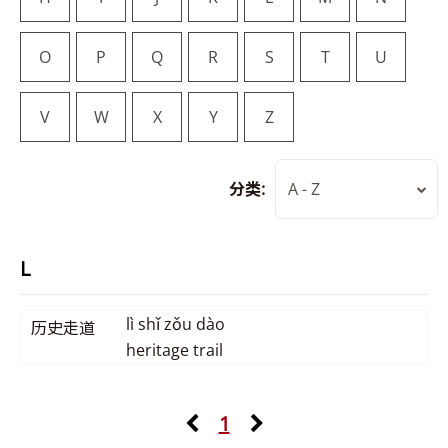
O
P
Q
R
S
T
U
V
W
X
Y
Z
分类:
A - Z
L
lì shǐ zǒu dào
历史走道
heritage trail
1