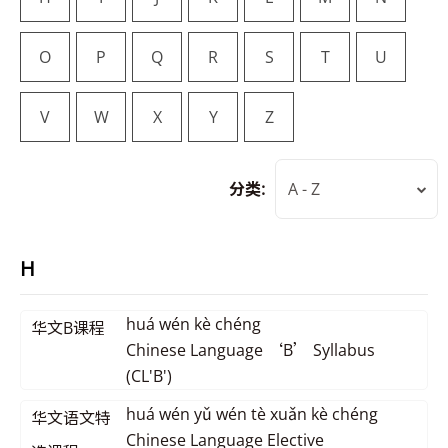
O
P
Q
R
S
T
U
V
W
X
Y
Z
分类:
A - Z
H
huá wén kè chéng
华文B课程
Chinese Language ‘B’ Syllabus
(CL'B')
huá wén yǔ wén tè xuǎn kè chéng
华文语文特
Chinese Language Elective