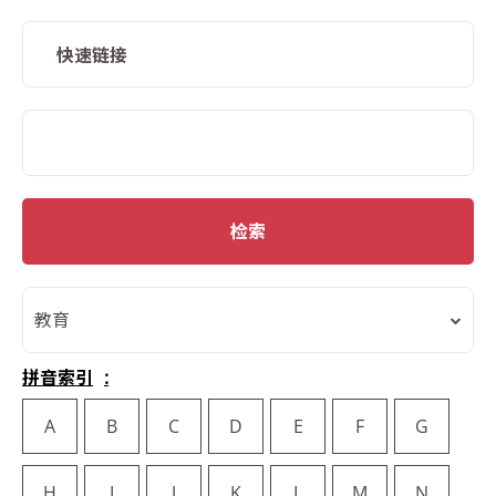
快速链接
SMD Search
检索
教育
拼音索引
A
B
C
D
E
F
G
H
I
J
K
L
M
N