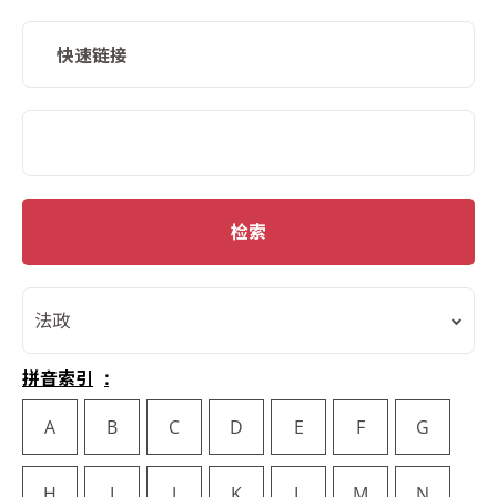
快速链接
SMD Search
检索
法政
拼音索引
A
B
C
D
E
F
G
H
I
J
K
L
M
N