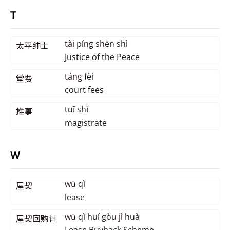
T
tài píng shēn shì
太平绅士
Justice of the Peace
táng fèi
堂费
court fees
tuī shì
推事
magistrate
W
wū qì
屋契
lease
wū qì huí gòu jì huà
屋契回购计