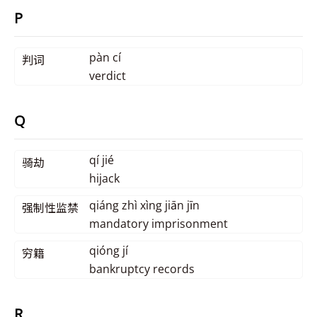
P
pàn cí
判词
verdict
Q
qí jié
骑劫
hijack
qiáng zhì xìng jiān jīn
强制性监禁
mandatory imprisonment
qióng jí
穷籍
bankruptcy records
R