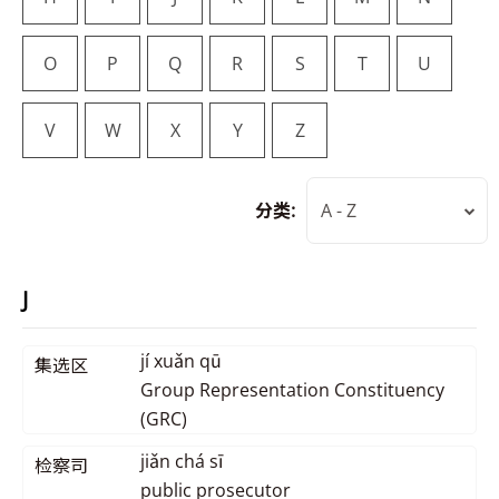
O
P
Q
R
S
T
U
V
W
X
Y
Z
分类:
A - Z
J
jí xuǎn qū
集选区
Group Representation Constituency
(GRC)
jiǎn chá sī
检察司
public prosecutor