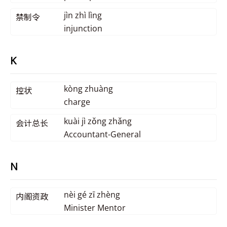
jìn zhì lìng
禁制令
injunction
K
kòng zhuàng
控状
charge
kuài jì zǒng zhǎng
会计总长
Accountant-General
N
nèi gé zī zhèng
内阁资政
Minister Mentor