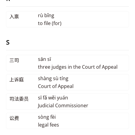
rù bǐng
入禀
to file (for)
S
sān sī
三司
three judges in the Court of Appeal
shàng sù tíng
上诉庭
Court of Appeal
sī fǎ wěi yuán
司法委员
Judicial Commissioner
sòng fèi
讼费
legal fees