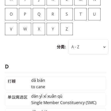
O
P
Q
R
S
T
U
V
W
X
Y
Z
分类:
A - Z
D
dǎ biān
打鞭
to cane
dān yì xí xuǎn qū
单议席选区
Single Member Constituency (SMC)