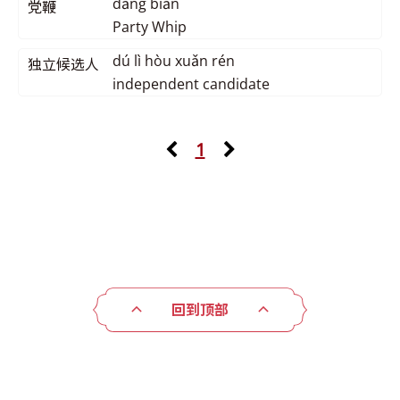
dǎng biān
党鞭
Party Whip
dú lì hòu xuǎn rén
独立候选人
independent candidate
1
回到顶部