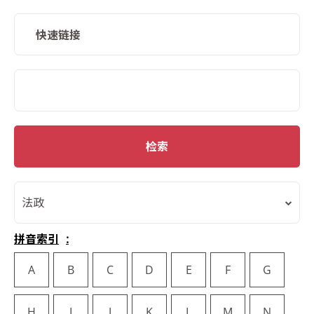
快速链接
SMD Search
检索
法政
拼音索引
A
B
C
D
E
F
G
H
I
J
K
L
M
N