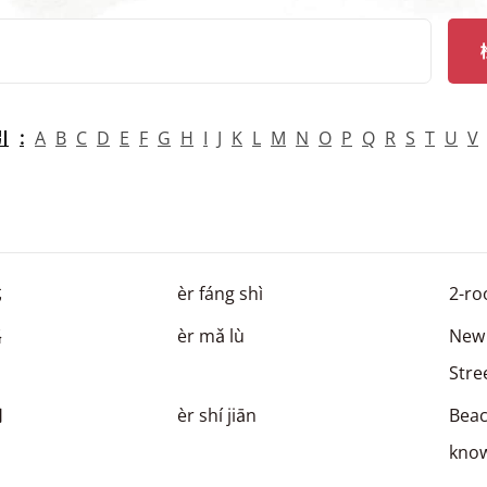
arch
引
A
B
C
D
E
F
G
H
I
J
K
L
M
N
O
P
Q
R
S
T
U
V
式
èr fáng shì
2-ro
路
èr mǎ lù
New 
Stre
间
èr shí jiān
Beac
kno