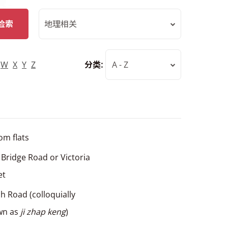
检索
地理相关
W
X
Y
Z
分类:
A - Z
om flats
Bridge Road or Victoria
et
h Road (colloquially
wn as
ji zhap keng
)