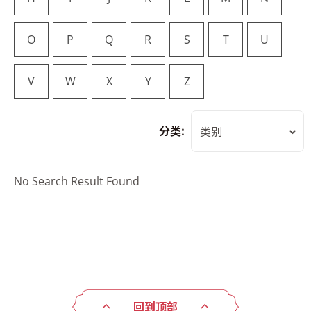
O
P
Q
R
S
T
U
V
W
X
Y
Z
分类:
类别
No Search Result Found
回到顶部