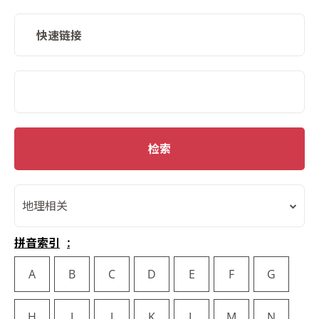
快速链接
SMD Search
检索
地理相关
拼音索引
A
B
C
D
E
F
G
H
I
J
K
L
M
N