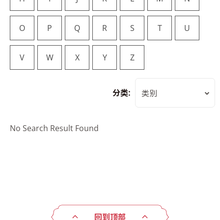
O
P
Q
R
S
T
U
V
W
X
Y
Z
分类:
类别
No Search Result Found
回到顶部