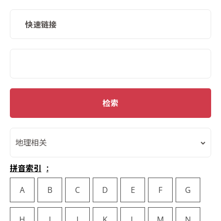
快速链接
SMD Search
检索
地理相关
拼音索引
A
B
C
D
E
F
G
H
I
J
K
L
M
N