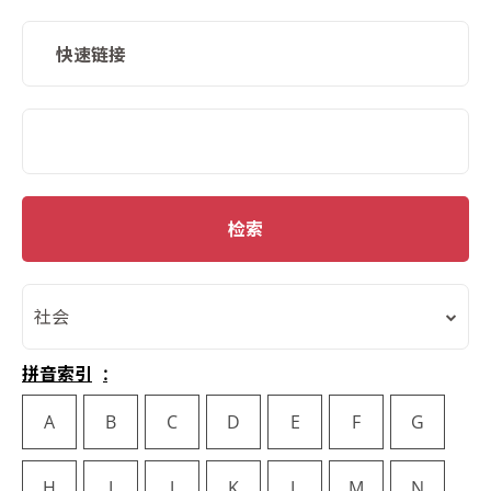
快速链接
SMD Search
检索
社会
拼音索引
A
B
C
D
E
F
G
H
I
J
K
L
M
N