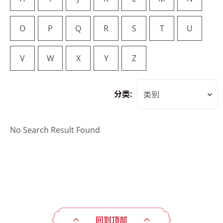
O
P
Q
R
S
T
U
V
W
X
Y
Z
分类:
类别
No Search Result Found
回到顶部