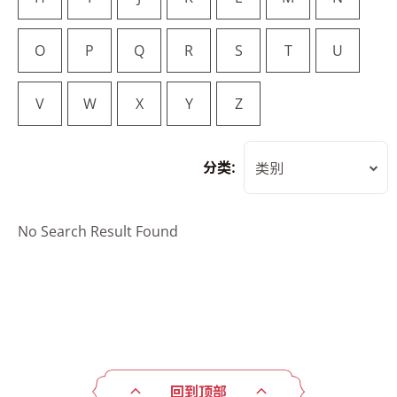
O
P
Q
R
S
T
U
V
W
X
Y
Z
分类:
类别
No Search Result Found
回到顶部