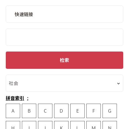
快速链接
SMD Search
检索
社会
拼音索引
A
B
C
D
E
F
G
H
I
J
K
L
M
N