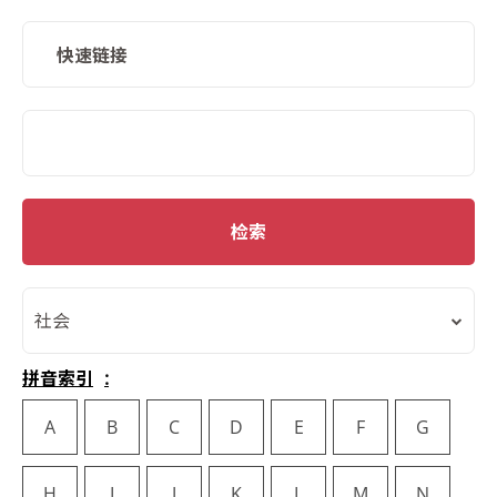
快速链接
SMD Search
检索
社会
拼音索引
A
B
C
D
E
F
G
H
I
J
K
L
M
N