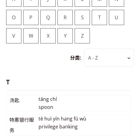
O
P
Q
R
S
T
U
V
W
X
Y
Z
分类:
A - Z
T
tāng chí
汤匙
spoon
tè huì yín hang fú wù
特惠银行服
privilege banking
务