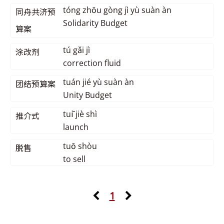
tóng zhōu gòng jì yù suàn àn
同舟共济预
Solidarity Budget
算案
tú gǎi jì
涂改剂
correction fluid
tuán jié yù suàn àn
团结预算案
Unity Budget
tuī jiè shì
推介式
launch
tuō shòu
脱售
to sell
1