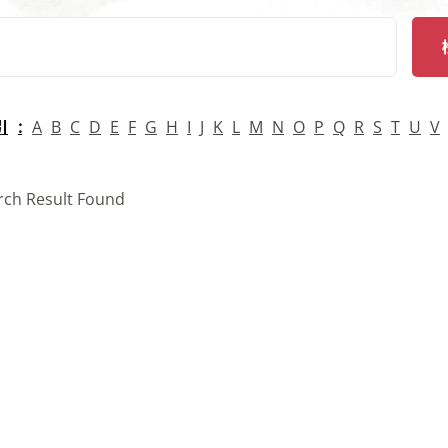
arch
引
A
B
C
D
E
F
G
H
I
J
K
L
M
N
O
P
Q
R
S
T
U
V
rch Result Found