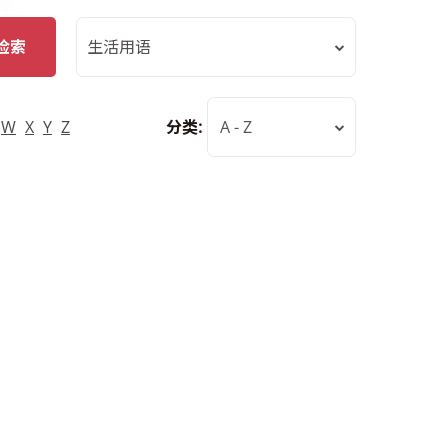
检索
生活用语
W
X
Y
Z
分类:
A - Z