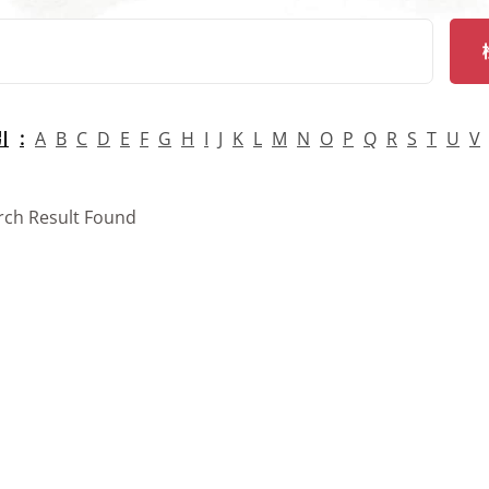
arch
引
A
B
C
D
E
F
G
H
I
J
K
L
M
N
O
P
Q
R
S
T
U
V
rch Result Found