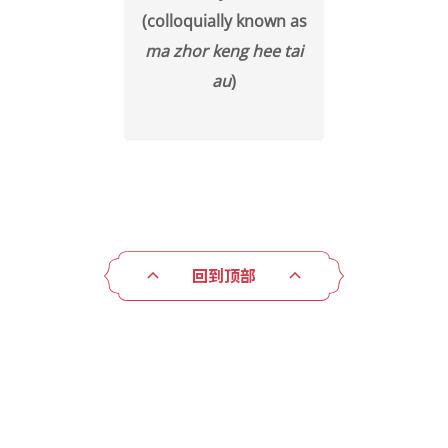
(colloquially known as
ma zhor keng hee tai
au
)
回到顶部