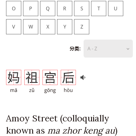
O
P
Q
R
S
T
U
V
W
X
Y
Z
分类:
A - Z
妈
祖
宫
后
mā
zǔ
gōng
hòu
Amoy Street (colloquially
known as
ma zhor keng au
)