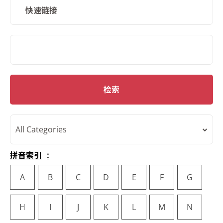
快速链接
SMD Search
检索
All Categories
拼音索引
A
B
C
D
E
F
G
H
I
J
K
L
M
N