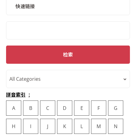
快速链接
SMD Search
检索
All Categories
拼音索引
A
B
C
D
E
F
G
H
I
J
K
L
M
N