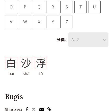
O
P
Q
R
S
T
U
V
W
X
Y
Z
分类:
A - Z
白
沙
浮
bái
shā
fú
Bugis
Share via Facebook
Share via Twitter
Share via Email
Share via Link
Share via