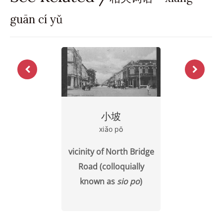
guān cí yǔ
小坡
xiǎo pō
vicinity of North Bridge
Road (colloquially
known as
sio po
)