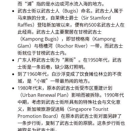
而“浦”指的是水边或河水流入海的地方。
武吉士街以武吉士人（Bugis）命名。武吉士人属于
马来族的分支，自莱佛士爵士（Sir Stamford
Raffles）登陆新加坡以来，便有约500名武吉士人在
此经商。武吉士人主要聚居在甘榜武吉士
（Kampong Bugis），即甘榜格南（Kampong
Glam）与梧槽河（Rochor River）一带，而武吉士
街就位于甘榜武吉士内。
广东人称武吉士街为“黑街”。在1950年代，武吉
士街是一条后巷，缺少路灯照明。
到了1960年代，白沙浮变成了饮食摊位林立的不夜
城，是“小坡”一带最热闹的地方。
1980年代末，原本的武吉士街受市区重建计划
（Urban Renewal Plan）影响而被拆除。1990年代
中期，考虑到武吉士街所具有的特殊社会与文化意
义，新加坡旅游促进局（Singapore Tourist
Promotion Board）在原本的武吉士街对面另辟了
一条步行街，复制了武吉士街的原貌。这条步行街也
被取名为武吉士街。