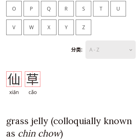
O
P
Q
R
S
T
U
V
W
X
Y
Z
分类:
A - Z
仙
草
xiān
cǎo
grass jelly (colloquially known
as
chin chow
)