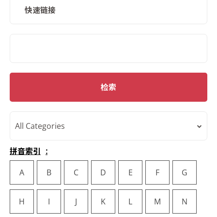
快速链接
SMD Search
检索
All Categories
拼音索引
A
B
C
D
E
F
G
H
I
J
K
L
M
N