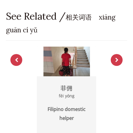
See Related /
相关词语 xiāng
guān cí yǔ
菲佣
fēi yōng
Filipino domestic
helper