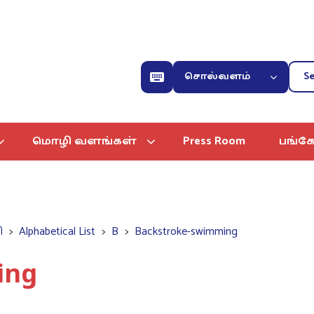
சொல்வளம்
மொழி வளங்கள்
Press Room
பங்கே
ி
Alphabetical List
B
Backstroke-swimming
ing