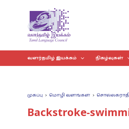
வளர்தமிழ் இயக்கம்
நிகழ்வுகள்
முகப்பு
மொழி வளங்கள்
சொல்லகராத
Backstroke-swimm