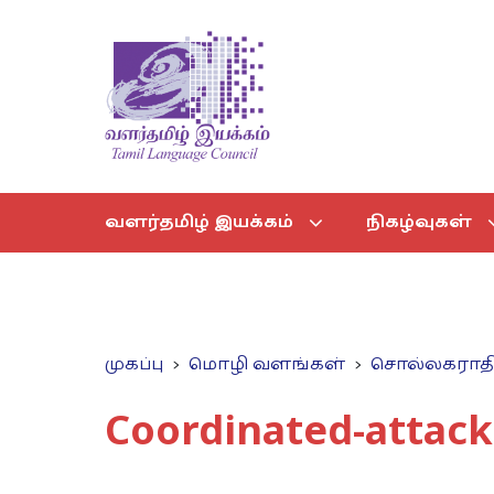
வளர்தமிழ் இயக்கம்
நிகழ்வுகள்
முகப்பு
மொழி வளங்கள்
சொல்லகராத
Coordinated-attack