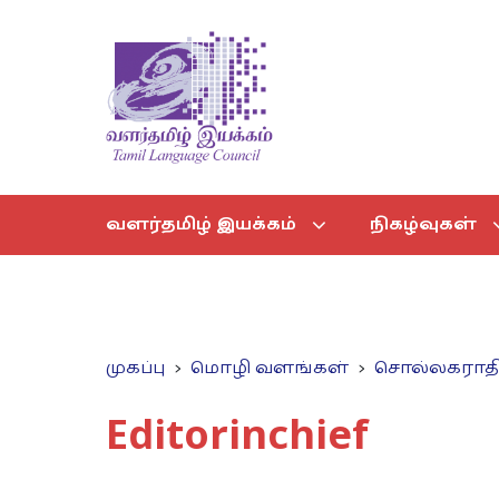
வளர்தமிழ் இயக்கம்
நிகழ்வுகள்
முகப்பு
மொழி வளங்கள்
சொல்லகராத
Editorinchief