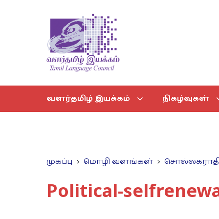
வளர்தமிழ் இயக்கம்
நிகழ்வுகள்
முகப்பு
மொழி வளங்கள்
சொல்லகராத
Political-selfrenewa