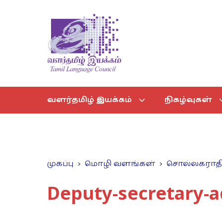
வளர்தமிழ் இயக்கம்
நிகழ்வுகள்
முகப்பு
மொழி வளங்கள்
சொல்லகராத
Deputy-secretary-a