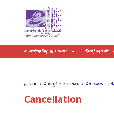
வளர்தமிழ் இயக்கம்
நிகழ்வுகள்
முகப்பு
மொழி வளங்கள்
சொல்லகராத
Cancellation