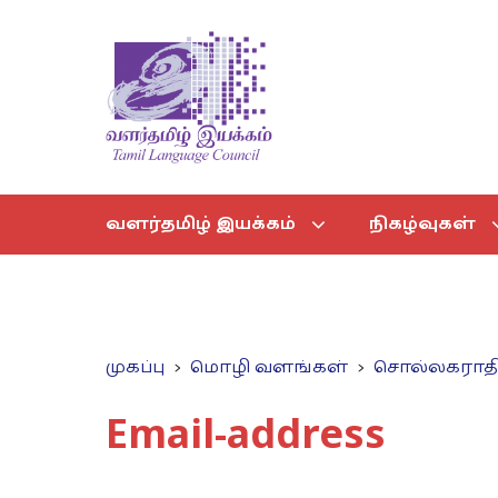
வளர்தமிழ் இயக்கம்
நிகழ்வுகள்
முகப்பு
மொழி வளங்கள்
சொல்லகராத
Email-address