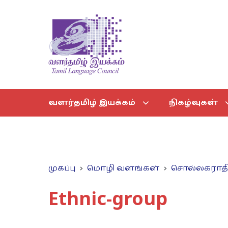
வளர்தமிழ் இயக்கம்
நிகழ்வுகள்
முகப்பு
மொழி வளங்கள்
சொல்லகராத
Ethnic-group