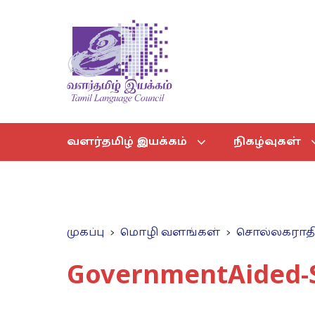
வளர்தமிழ் இயக்கம்
நிகழ்வுகள்
முகப்பு
மொழி வளங்கள்
சொல்லகராத
GovernmentAided-